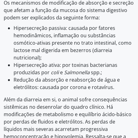
Os mecanismos de modificação de absorção e secreção
que afetam a função da mucosa do sistema digestivo
podem ser explicados da seguinte forma:
Hipersecreção passiva: causada por fatores
hemodinâmicos, inflamação ou substâncias
osmótico-ativas presente no trato intestinal, como
lactose mal digerida em bezerros (diarreia
nutricional);
Hipersecreção ativa: por toxinas bacterianas
produzidas por
coli
e
Salmonella
spp.;
Redução da absorção e reabsorção de água e
eletrólitos: causada por corona e rotavírus.
Além da diarreia em si, o animal sofre consequências
sistêmicas no desenrolar do quadro clínico. Há
modificações de metabolismo e equilíbrio ácido-básico
por perdas de fluidos e eletrólitos. As perdas de
líquidos mais severas acarretam progressiva
hemoconcentração e hipovolemia. Ressalta-se que a