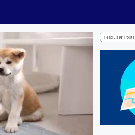
Search
for: