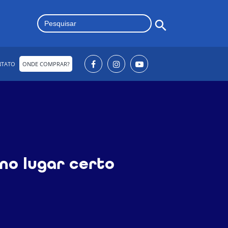
Search Button
Search
for:
NTATO
ONDE COMPRAR?
 no lugar certo