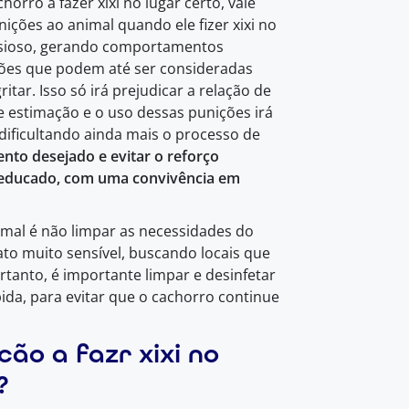
orro a fazer xixi no lugar certo, vale
ições ao animal quando ele fizer xixi no
ansioso, gerando comportamentos
ções que podem até ser consideradas
tar. Isso só irá prejudicar a relação de
 estimação e o uso dessas punições irá
ificultando ainda mais o processo de
o desejado e evitar o reforço
e educado, com uma convivência em
mal é não limpar as necessidades do
ato muito sensível, buscando locais que
tanto, é importante limpar e desinfetar
ida, para evitar que o cachorro continue
cão a fazr xixi no
?