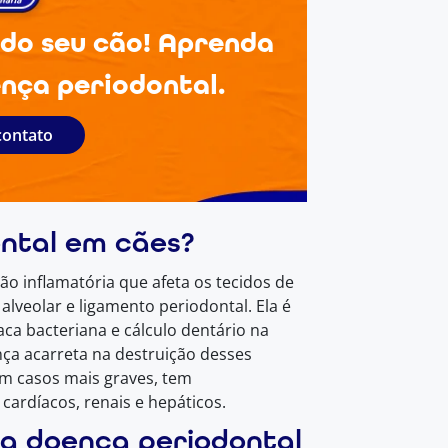
 do seu cão! Aprenda
nça periodontal.
contato
ntal em cães?
o inflamatória que afeta os tecidos de
alveolar e ligamento periodontal. Ela é
ca bacteriana e cálculo dentário na
nça acarreta na destruição desses
em casos mais graves, tem
ardíacos, renais e hepáticos.
da doença periodontal