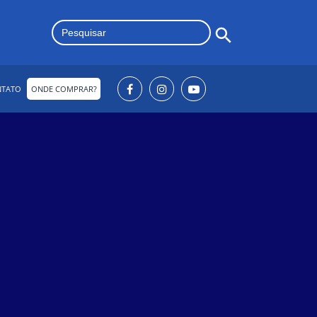
Search Button
Search
for:
NTATO
ONDE COMPRAR?