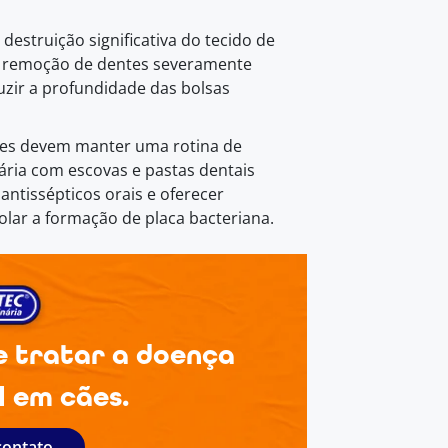
estruição significativa do tecido de
— remoção de dentes severamente
uzir a profundidade das bolsas
ores devem manter uma rotina de
ária com escovas e pastas dentais
antissépticos orais e oferecer
lar a formação de placa bacteriana.
e tratar a doença
l em cães.
contato