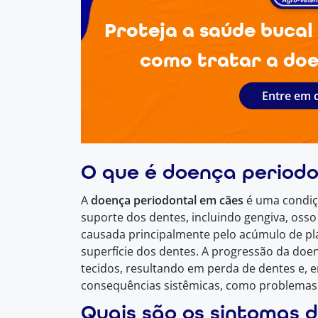
Proteja a saúde bucal
como tratar a doe
Entre em 
O que é doença periodo
A
doença periodontal em cães
é uma condiçã
suporte dos dentes, incluindo gengiva, osso 
causada principalmente pelo acúmulo de pla
superfície dos dentes. A progressão da doe
tecidos, resultando em perda de dentes e, 
consequências sistêmicas, como problemas c
Quais são os sintomas 