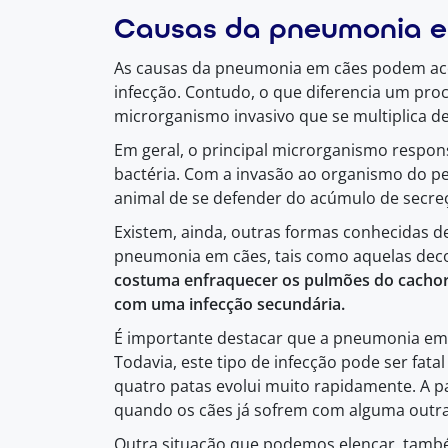
Causas da pneumonia 
As causas da pneumonia em cães podem aco
infecção. Contudo, o que diferencia um proc
microrganismo invasivo que se multiplica de
Em geral, o principal microrganismo respo
bactéria. Com a invasão ao organismo do pet
animal de se defender do acúmulo de secr
Existem, ainda, outras formas conhecidas d
pneumonia em cães, tais como aquelas deco
costuma enfraquecer os pulmões do cachorr
com uma infecção secundária.
É importante destacar que a pneumonia em 
Todavia, este tipo de infecção pode ser fat
quatro patas evolui muito rapidamente. A pa
quando os cães já sofrem com alguma outra
Outra situação que podemos elencar, tamb