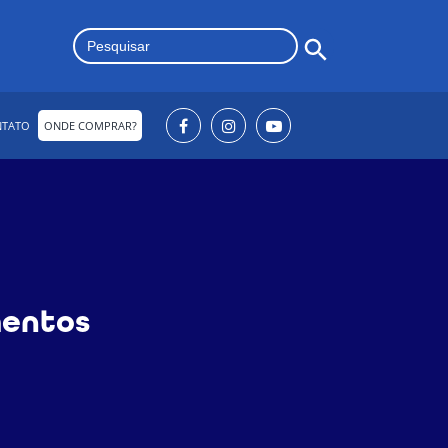
Search Button
Search
for:
NTATO
ONDE COMPRAR?
mentos