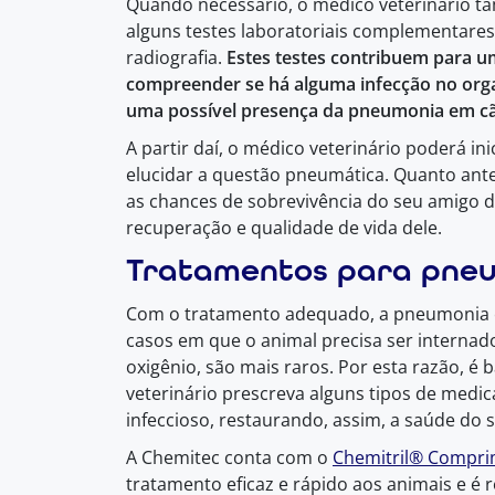
Quando necessário, o médico veterinário ta
alguns testes laboratoriais complementare
radiografia.
Estes testes contribuem para u
compreender se há alguma infecção no org
uma possível presença da pneumonia em cã
A partir daí, o médico veterinário poderá in
elucidar a questão pneumática. Quanto antes
as chances de sobrevivência do seu amigo d
recuperação e qualidade de vida dele.
Tratamentos para pne
Com o tratamento adequado, a pneumonia em
casos em que o animal precisa ser internad
oxigênio, são mais raros. Por esta razão, 
veterinário prescreva alguns tipos de med
infeccioso, restaurando, assim, a saúde do s
A Chemitec conta com o
Chemitril® Compri
tratamento eficaz e rápido aos animais e é