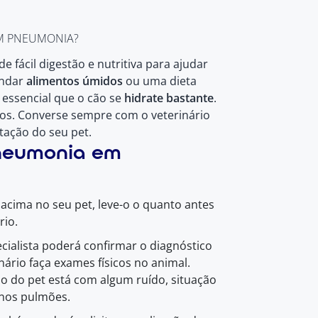
M PNEUMONIA?
 fácil digestão e nutritiva para ajudar
endar
alimentos úmidos
ou uma dieta
É essencial que o cão se
hidrate bastante
.
dos. Converse sempre com o veterinário
tação do seu pet.
neumonia em
acima no seu pet, leve-o o quanto antes
rio.
ialista poderá confirmar o diagnóstico
inário faça exames físicos no animal.
ão do pet está com algum ruído, situação
 nos pulmões.