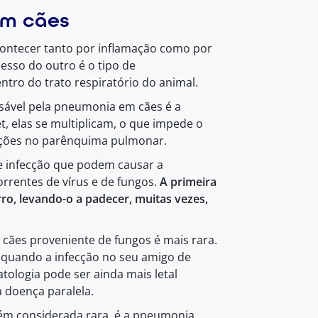
em cães
ntecer tanto por inflamação como por
esso do outro é o tipo de
ntro do trato respiratório do animal.
nsável pela pneumonia em cães é a
, elas se multiplicam, o que impede o
eções no parênquima pulmonar.
e infecção que podem causar a
rrentes de vírus e de fungos.
A primeira
o, levando-o a padecer, muitas vezes,
cães proveniente de fungos é mais rara.
al quando a infecção no seu amigo de
tologia pode ser ainda mais letal
 doença paralela.
ém considerada rara, é a pneumonia