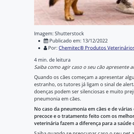
Imagem: Shutterstock
Publicado em: 13/12/2022
Por:
Chemitec® Produtos Veterinário
4 min. de leitura
Saiba como agir caso o seu cão apresente 
Quando os cães começam a apresentar al
estranho, os tutores já ligam o sinal de al
doenças podem ser silenciosas e muito prej
pneumonia em cães.
No caso da pneumonia em cães e de várias 
precoce e o tratamento feito com os melho
veterinária fazem a diferença para a saúde 
Saiba quando se preocupar caso o seu pet 