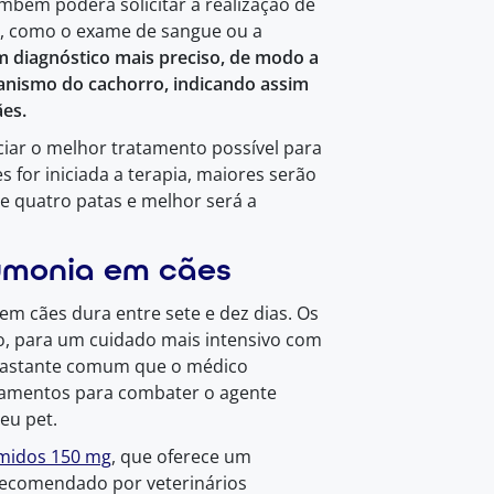
mbém poderá solicitar a realização de
s, como o exame de sangue ou a
m diagnóstico mais preciso, de modo a
anismo do cachorro, indicando assim
es.
iciar o melhor tratamento possível para
 for iniciada a terapia, maiores serão
e quatro patas e melhor será a
umonia em cães
 cães dura entre sete e dez dias. Os
o, para um cuidado mais intensivo com
é bastante comum que o médico
icamentos para combater o agente
eu pet.
midos 150 mg
, que oferece um
 recomendado por veterinários