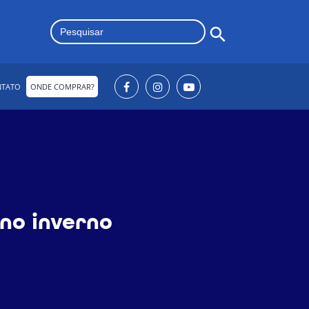
Search Button
Search
for:
NTATO
ONDE COMPRAR?
no inverno