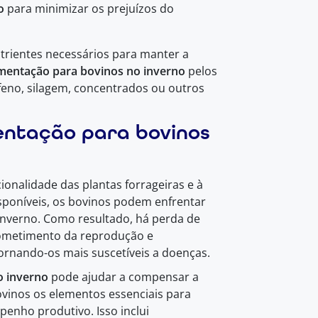
o
para minimizar os prejuízos do
trientes necessários para manter a
mentação para bovinos no inverno
pelos
 feno, silagem, concentrados ou outros
entação para bovinos
onalidade das plantas forrageiras e à
isponíveis, os bovinos podem enfrentar
 inverno. Como resultado, há perda de
rometimento da reprodução e
ornando-os mais suscetíveis a doenças.
o inverno
pode ajudar a compensar a
ovinos os elementos essenciais para
enho produtivo. Isso inclui