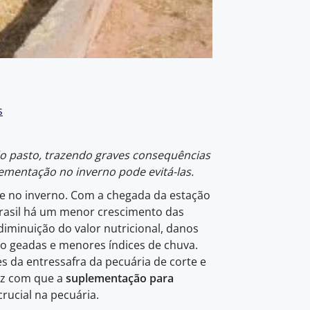
s
do pasto, trazendo graves consequências
ementação no inverno pode evitá-las.
de no inverno. Com a chegada da estação
 Brasil há um menor crescimento das
diminuição do valor nutricional, danos
mo geadas e menores índices de chuva.
 da entressafra da pecuária de corte e
faz com que a
suplementação para
ucial na pecuária.