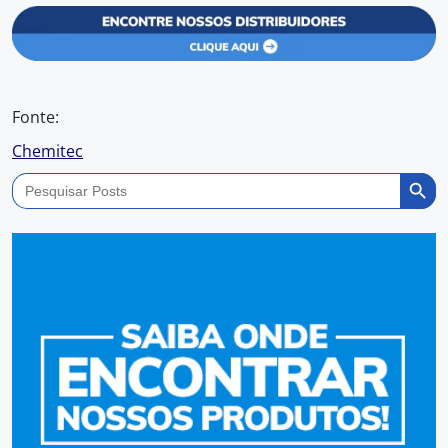
Fonte:
Chemitec
Search Butto
Search
for: