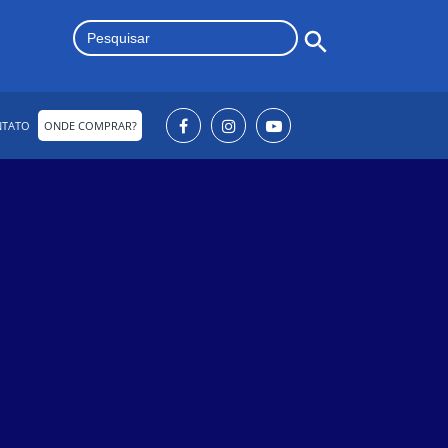
Search Button
Search
for:
NTATO
ONDE COMPRAR?