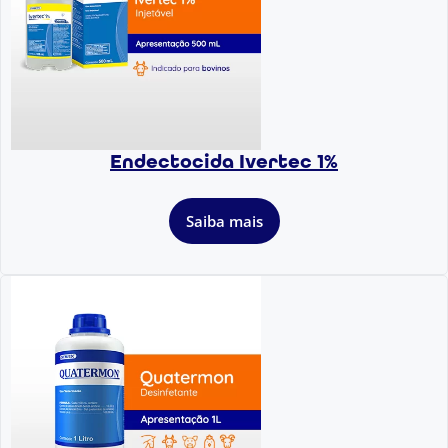
Endectocida Ivertec 1%
Saiba mais