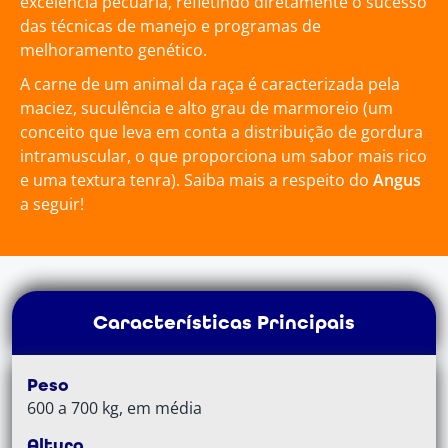
excelência pecuária, refletindo diretamente o sucesso
das técnicas de manejo e programas de
melhoramento genético.
A carne de um animal da raça é caracterizada pela
maciez, suculência e alto grau de marmoreio (um
conceito que leva em conta a distribuição de gordura
intramuscular, o que proporciona um sabor mais rico
e uma textura tenra). Saiba mais a respeito do
Angus
a seguir!
Características Principais
Peso
600 a 700 kg, em média
Altura