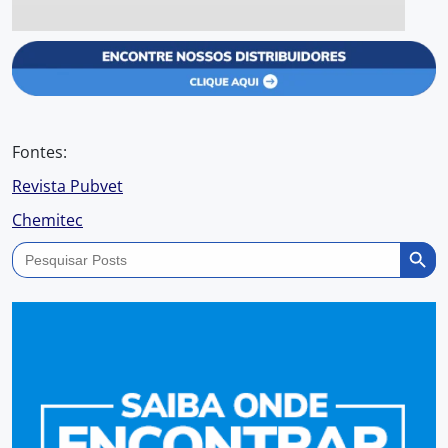
Fontes:
Revista Pubvet
Chemitec
Search Butto
Search
for: