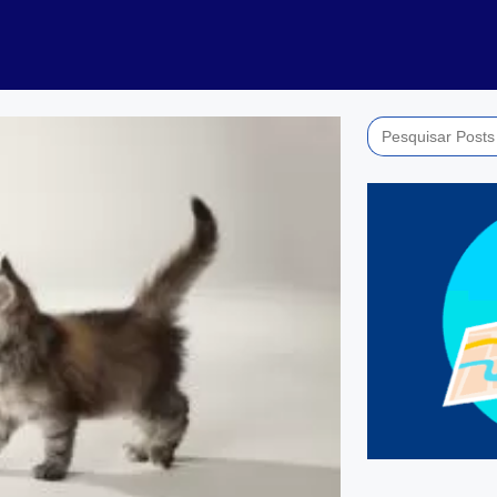
Search
for: