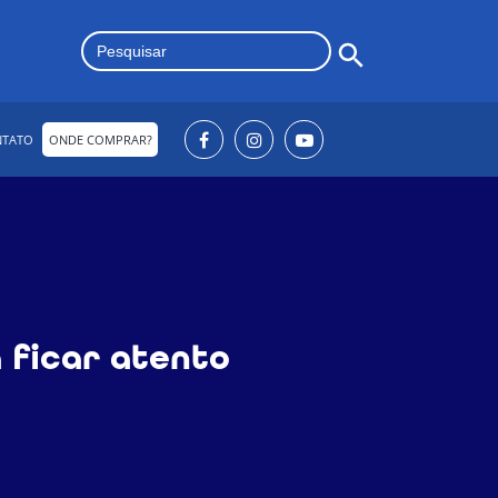
Search Button
Search
for:
NTATO
ONDE COMPRAR?
 ficar atento