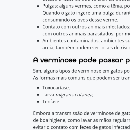
Pulgas: alguns vermes, como a tênia, p
Quando o gato ingere uma pulga durant
consumindo os ovos desse verme.
Contato com outros animais infectados
com outros animais parasitados, por m
Ambientes contaminados: ambientes suj
areia, também podem ser locais de risc
A verminose pode passar 
Sim, alguns tipos de verminose em gatos p
As formas mais comuns que podem ser tran
Toxocaríase;
Larva
migrans cutanea
;
Teníase.
Embora a transmissão de verminose de gatos
de boa higiene, como lavar as mãos regularm
evitar o contato com fezes de gatos infectad