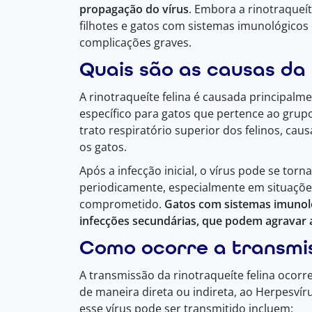
propagação do vírus
. Embora a rinotraqueít
filhotes e gatos com sistemas imunológico
complicações graves.
Quais são as causas da 
A rinotraqueíte felina é causada principalme
específico para gatos que pertence ao grupo
trato respiratório superior dos felinos, ca
os gatos.
Após a infecção inicial, o vírus pode se torn
periodicamente, especialmente em situaçõe
comprometido.
Gatos com sistemas imunoló
infecções secundárias, que podem agravar 
Como ocorre a transmi
A transmissão da rinotraqueíte felina ocorre
de maneira direta ou indireta, ao Herpesvíru
esse vírus pode ser transmitido incluem: