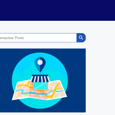
Search Button
rch
: