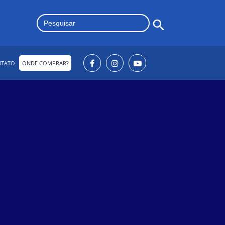
Search Button
Search
for:
NTATO
ONDE COMPRAR?