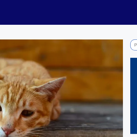
Sea
for