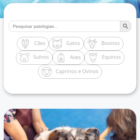
Search Button
Search
for:
Cães
Gatos
Bovinos
Suínos
Equinos
Aves
Caprinos e Ovinos