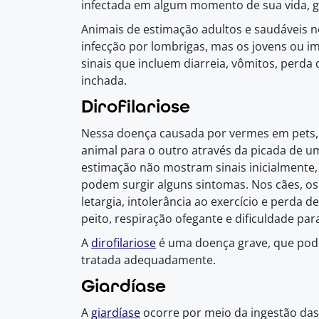
infectada em algum momento de sua vida, g
Animais de estimação adultos e saudáveis 
infecção por lombrigas, mas os jovens ou
sinais que incluem diarreia, vômitos, perda
inchada.
Dirofilariose
Nessa doença causada por vermes em pets, 
animal para o outro através da picada de u
estimação não mostram sinais inicialmente
podem surgir alguns sintomas. Nos cães, os
letargia, intolerância ao exercício e perda 
peito, respiração ofegante e dificuldade para
A
dirofilariose
é uma doença grave, que pode
tratada adequadamente.
Giardíase
A
giardíase
ocorre por meio da ingestão das