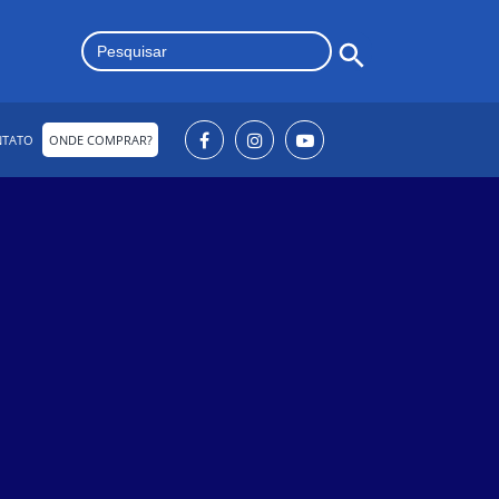
Search Button
Search
for:
NTATO
ONDE COMPRAR?