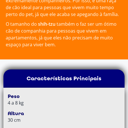
extremamente companheiros. Por isso, é uma raça
de cão ideal para pessoas que vivem muito tempo
perto do pet, já que ele acaba se apegando à família.
O tamanho do
shih-tzu
também o faz ser um ótimo
cão de companhia para pessoas que vivem em
apartamentos, já que eles não precisam de muito
espaço para viver bem.
Características Principais
Peso
4 a 8 kg
Altura
30 cm