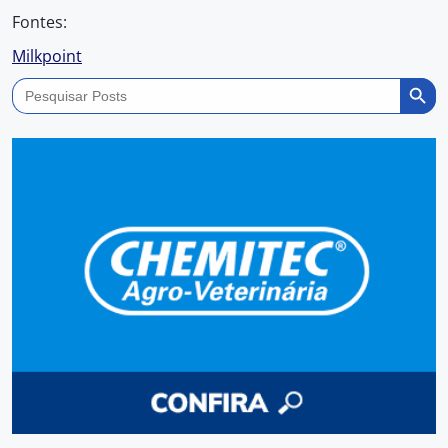
Fontes:
Milkpoint
Search Butto
Search
for: