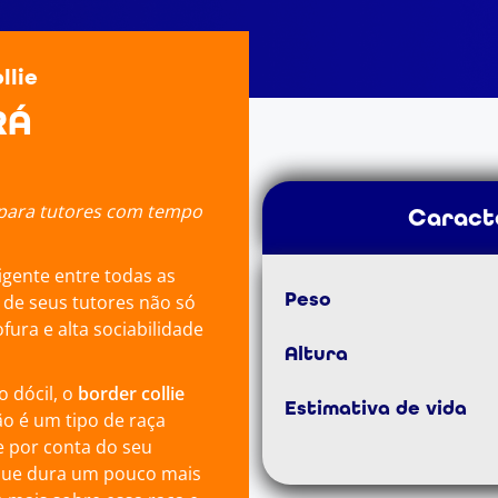
llie
RÁ
 para tutores com tempo
Caracte
igente entre todas as
Peso
de seus tutores não só
ura e alta sociabilidade
Altura
 dócil, o
border collie
Estimativa de vida
o é um tipo de raça
e por conta do seu
 que dura um pouco mais