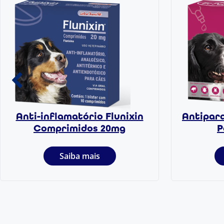
Anti-inflamatório Flunixin
Antipara
Comprimidos 20mg
P
Saiba mais