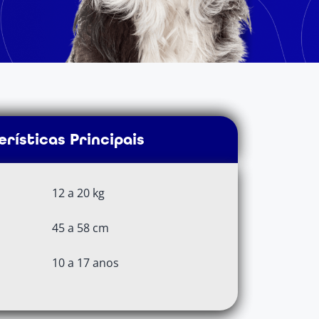
rísticas Principais
12 a 20 kg
45 a 58 cm
10 a 17 anos