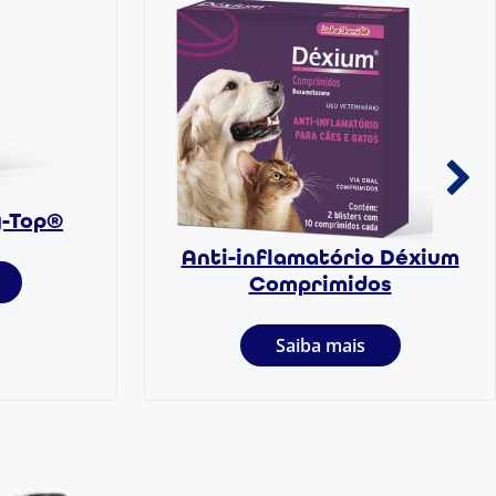
y-Top®
Anti-inflamatório Déxium
Comprimidos
Saiba mais