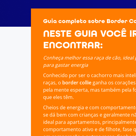
Guia completo sobre Border Co
NESTE GUIA VOCÊ I
ENCONTRAR:
Conheça melhor essa raça de cão, ideal
para gastar energia
Conhecido por ser o cachorro mais intel
raças, o
border collie
ganha os corações 
pela mente esperta, mas também pela fof
que eles têm.
Cheios de energia e com comportamento
se dá bem com crianças e geralmente nã
ideal para apartamentos, principalment
comportamento ativo e de filhote, fase