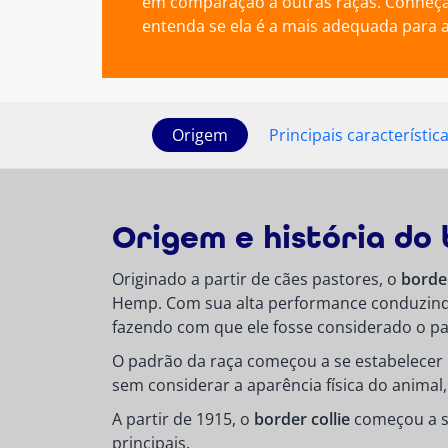
em comparação a outras raças. Conheça
entenda se ela é a mais adequada para a 
Origem
Principais característic
Origem e história do 
Originado a partir de cães pastores, o
border
Hemp. Com sua alta performance conduzindo
fazendo com que ele fosse considerado o p
O padrão da raça começou a se estabelecer 
sem considerar a aparência física do animal
A partir de 1915, o
border collie
começou a se
principais.