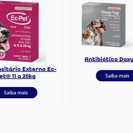
Antibiótico Dox
sitário Externo Ec-
Saiba mais
et® 11 a 20kg
Saiba mais