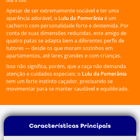
dia a dia.
Apesar de ser extremamente sociável e ter uma
aparência adorável, o
Lulu da Pomerânia
é um
cachorro com personalidade forte e destemida. Por
conta de suas dimensões reduzidas, este amigo de
quatro patas se adapta bem a diferentes perfis de
tutores — desde os que moram sozinhos em
apartamentos, até lares grandes e com crianças.
Isso não significa, porém, que a raça não demanda
atenção e cuidados especiais: o
Lulu da Pomerânia
tem um forte instinto caçador, precisando se
movimentar para se manter saudável e equilibrado.
Características Principais