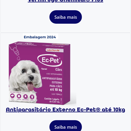
Saiba mais
Antiparasitário Externo Ec-Pet® até 10kg
Saiba mais