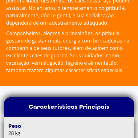
personalidade destemida, os cães dessa raça podem
assustar. No entanto, o temperamento do
pitbull
é,
naturalmente, dócil e gentil, e sua socialização
dependerá de um adestramento adequado.
Companheiros, alegres e brincalhões, os pitbulls
gostam de gastar muita energia com brincadeiras na
companhia de seus tutores, além de agirem como
excelentes cães de guarda. Seus cuidados, como
vacinação, vermifugação, higiene e alimentação,
também trazem algumas características especiais.
Características Principais
Peso
28 kg