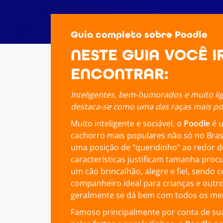
Guia completo sobre Poodle
NESTE GUIA VOCÊ I
ENCONTRAR:
Inteligentes, bem-humorados e muito lig
destaca-se como uma das raças mais pop
Muito inteligente e sociável, o
Poodle
é 
cachorro mais populares não só no Bra
uma posição de “queridinho” ao redor 
características justificam tamanha proc
um cão brincalhão, alegre e fiel, sendo
companheiro ideal para crianças e outr
geralmente se dá bem com todos os mem
Famoso principalmente por conta de sua