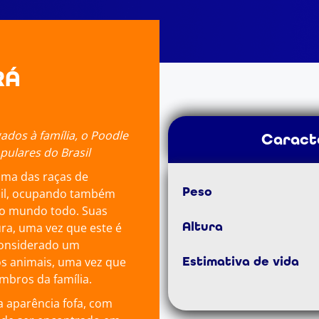
RÁ
ados à família, o Poodle
Caracte
ulares do Brasil
uma das raças de
Peso
sil, ocupando também
do mundo todo. Suas
Altura
ura, uma vez que este é
 considerado um
Estimativa de vida
os animais, uma vez que
bros da família.
 aparência fofa, com