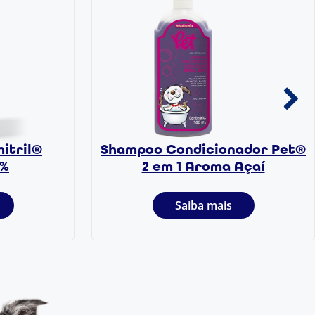
itril®
Shampoo Condicionador Pet®
5%
2 em 1 Aroma Açaí
Saiba mais