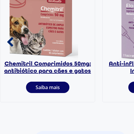
Chemitril Comprimidos 50mg:
Anti-inf
antibiótico para cães e gatos
I
Saiba mais