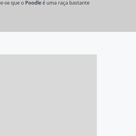
be-se que o
Poodle
é uma raça bastante