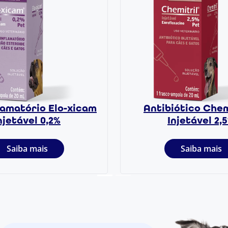
lamatório Elo-xicam
Antibiótico Chem
njetável 0,2%
Injetável 2,
Saiba mais
Saiba mais