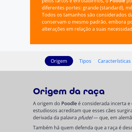
pelos fartos e enroladinhos, o
Poodle
po
diferentes portes: grande (standard), mé
Todos os tamanhos são considerados d
conservam o mesmo padrão, embora po
alterações em relação a suas necessid
Origem
Tipos
Características 
Origem da raça
A origem do
Poodle
é considerada incerta e
estudiosos acreditam que esses cães surgira
derivada da palavra
pfudel
— que, em alemão,
Também há quem defenda que a raça é descen