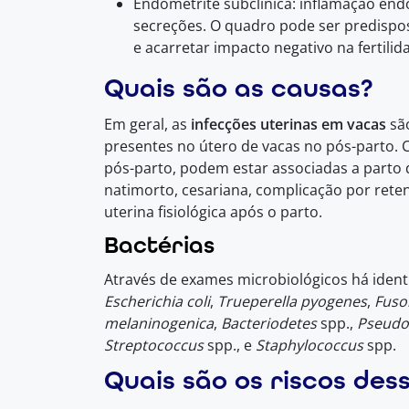
Endometrite subclínica: inflamação en
secreções. O quadro pode ser predispos
e acarretar impacto negativo na fertilid
Quais são as causas?
Em geral, as
infecções uterinas em vacas
são
presentes no útero de vacas no pós-parto.
pós-parto, podem estar associadas a parto 
natimorto, cesariana, complicação por rete
uterina fisiológica após o parto.
Bactérias
Através de exames microbiológicos há ident
Escherichia coli
,
Trueperella pyogenes
,
Fuso
melaninogenica
,
Bacteriodetes
spp.,
Pseud
Streptococcus
spp., e
Staphylococcus
spp.
Quais são os riscos des