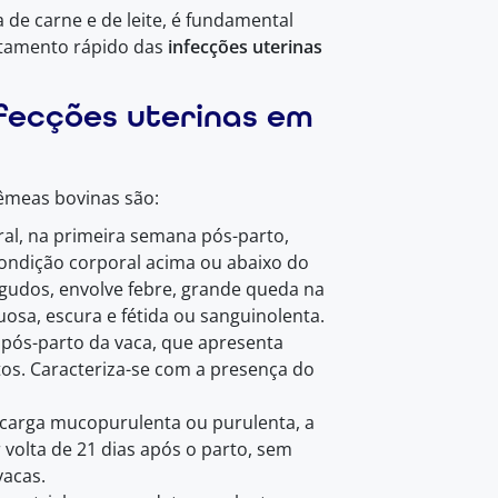
 de carne e de leite, é fundamental
atamento rápido das
infecções uterinas
nfecções uterinas em
êmeas bovinas são:
ral, na primeira semana pós-parto,
ondição corporal acima ou abaixo do
 agudos, envolve febre, grande queda na
uosa, escura e fétida ou sanguinolenta.
 pós-parto da vaca, que apresenta
s. Caracteriza-se com a presença do
scarga mucopurulenta ou purulenta, a
 volta de 21 dias após o parto, sem
vacas.