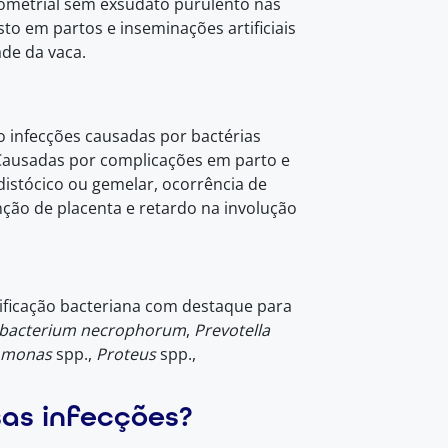
dometrial sem exsudato purulento nas
to em partos e inseminações artificiais
ade da vaca.
 infecções causadas por bactérias
 Causadas por complicações em parto e
distócico ou gemelar, ocorrência de
nção de placenta e retardo na involução
ificação bacteriana com destaque para
bacterium necrophorum
,
Prevotella
omonas
spp.,
Proteus
spp.,
sas infecções?