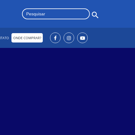
Search Button
Search
for:
NTATO
ONDE COMPRAR?