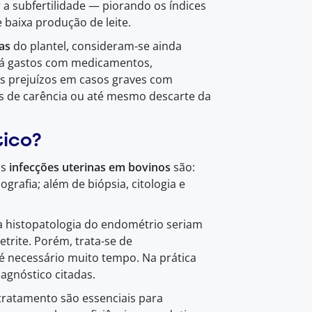
a subfertilidade — piorando os índices
 baixa produção de leite.
cas
do plantel, consideram-se ainda
Há gastos com medicamentos,
es prejuízos em casos graves com
os de carência ou até mesmo descarte da
tico?
as
infecções uterinas em bovinos
são:
grafia; além de biópsia, citologia e
 a histopatologia do endométrio seriam
trite. Porém, trata-se de
 é necessário muito tempo. Na prática
iagnóstico citadas.
 tratamento são essenciais para