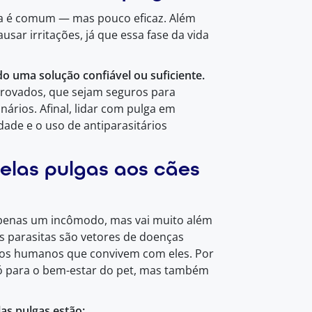
ira é comum — mas pouco eficaz. Além
ausar irritações, já que essa fase da vida
o uma solução confiável ou suficiente.
aprovados, que sejam seguros para
ários. Afinal, lidar com pulga em
dade e o uso de antiparasitários
elas pulgas aos cães
apenas um incômodo, mas vai muito além
s parasitas são vetores de doenças
o os humanos que convivem com eles. Por
só para o bem-estar do pet, mas também
las pulgas estão: