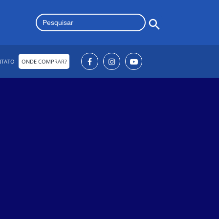
Search Button
Search
for:
NTATO
ONDE COMPRAR?