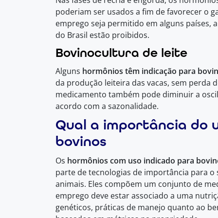
Nas fases de recria e engorda, os hormôni
poderiam ser usados a fim de favorecer o g
emprego seja permitido em alguns países, a
do Brasil estão proibidos.
Bovinocultura de leite
Alguns
hormônios têm indicação para bovi
da produção leiteira das vacas, sem perda d
medicamento também pode diminuir a oscila
acordo com a sazonalidade.
Qual a importância do 
bovinos
Os
hormônios com uso indicado para bovin
parte de tecnologias de importância para o
animais. Eles compõem um conjunto de medi
emprego deve estar associado a uma nutr
genéticos, práticas de manejo quanto ao b