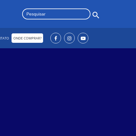
Search Button
Search
for:
NTATO
ONDE COMPRAR?