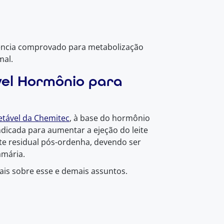
rência comprovado para metabolização
mal.
vel Hormônio para
etável da Chemitec
, à base do hormônio
ndicada para aumentar a ejeção do leite
ite residual pós-ordenha, devendo ser
amária.
ais sobre esse e demais assuntos.